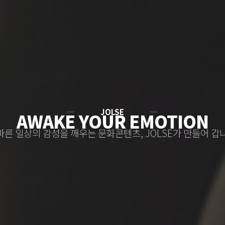
JOLSE
AWAKE YOUR EMOTION
마
른
일
상
의
감
성
을
깨
우
는
문
화
콘
텐
츠
,
J
O
L
S
E
가
만
들
어
갑